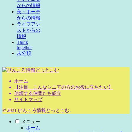
からの情報
美・ボーテ
からの情報
ライフアシ
ストからの
情報
Think
together
未分類
ホーム
【注目、こんなシニアの方のお役に立ちたい】
信頼する仲間たち紹介
サイトマップ
© 2021 ぴんころ情報どっとこむ.
メニュー
ホーム