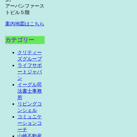
3-7
アーバンファース
トビル５階
案内地図はこちら
カテゴリー
クリティー
ズグループ
ライフサポ
ートジャパ
ン
イーグル司
法書士事務
所
リビングコ
ンシェル
コミュニケ
ーションコ
ーチ
山崎不動産