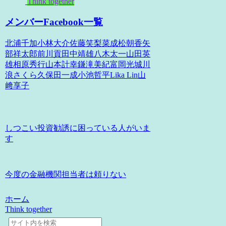
Think together
メンバーFacebook一覧
北浦千加小林大介佐藤笑梨菜成松朝香矢
部祥太郎前川貢田中靖雄八木太一山田英
雄相原秀行山本計幸鎌滝美紀富岡光城川
浪さくら久保田一成小池哲平Lika Lin山
﨑享子
しつこい投資勧誘に困っている人がいま
す
今度の金融機関担当者は頼りない
ホーム
Think together