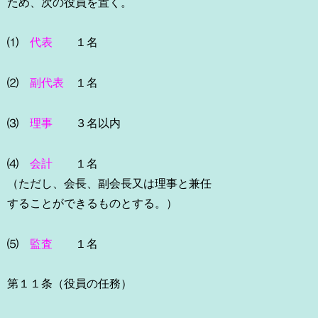
ため、次の役員を置く。
⑴
代表
１名
⑵
副代表
１名
⑶
理事
３名以内
⑷
会計
１名
（ただし、会長、副会長又は理事と兼任
することができるものとする。）
⑸
監査
１名
第１１条（役員の任務）