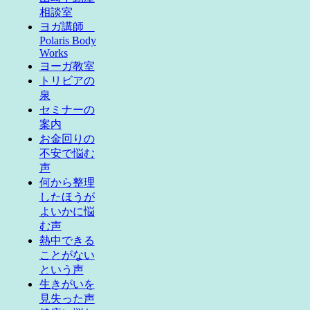
相談室
ヨガ講師
Polaris Body
Works
ヨーガ教室
トリビアの
泉
セミナーの
案内
お金回りの
不安で悩む
声
何から整理
したほうが
よいかに悩
む声
熱中できる
ことがない
という声
生きがいを
見失った声