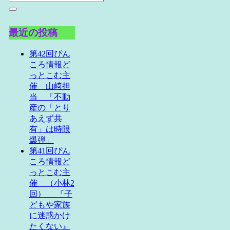
最近の投稿
第42回ぴん
ころ情報ど
っとこむ主
催 山﨑担
当 「不動
産の「とり
あえず共
有」は時限
爆弾」
第41回ぴん
ころ情報ど
っとこむ主
催 （小林2
回） 『子
どもや家族
に迷惑かけ
たくない』