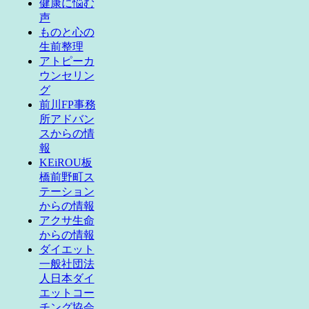
健康に悩む
声
ものと心の
生前整理
アトピーカ
ウンセリン
グ
前川FP事務
所アドバン
スからの情
報
KEiROU板
橋前野町ス
テーション
からの情報
アクサ生命
からの情報
ダイエット
一般社団法
人日本ダイ
エットコー
チング協会