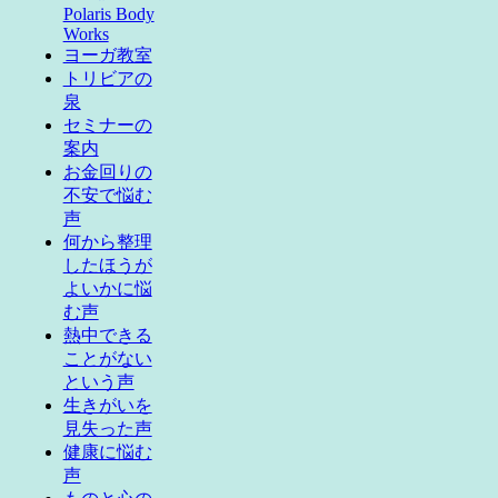
Polaris Body
Works
ヨーガ教室
トリビアの
泉
セミナーの
案内
お金回りの
不安で悩む
声
何から整理
したほうが
よいかに悩
む声
熱中できる
ことがない
という声
生きがいを
見失った声
健康に悩む
声