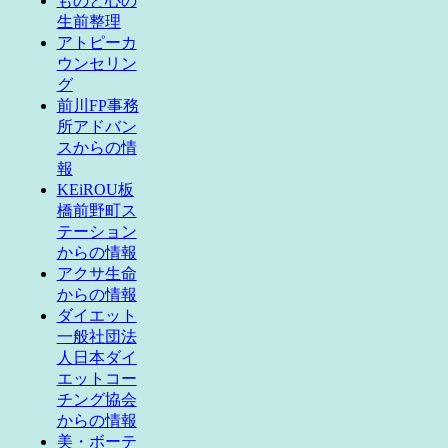
ものと心の
生前整理
アトピーカ
ウンセリン
グ
前川FP事務
所アドバン
スからの情
報
KEiROU板
橋前野町ス
テーション
からの情報
アクサ生命
からの情報
ダイエット
一般社団法
人日本ダイ
エットコー
チング協会
からの情報
美・ボーテ