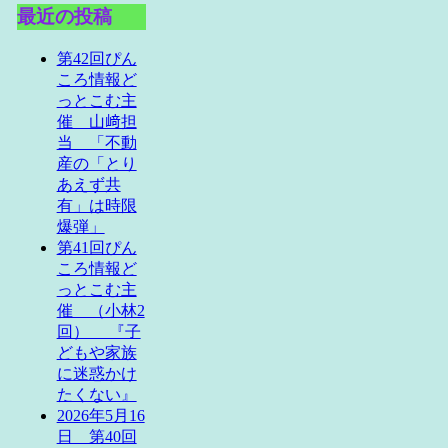
最近の投稿
第42回ぴん
ころ情報ど
っとこむ主
催 山﨑担
当 「不動
産の「とり
あえず共
有」は時限
爆弾」
第41回ぴん
ころ情報ど
っとこむ主
催 （小林2
回） 『子
どもや家族
に迷惑かけ
たくない』
2026年5月16
日 第40回