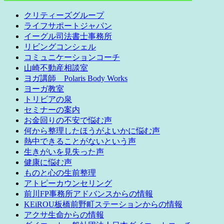
クリティーズグループ
ライフサポートジャパン
イーグル司法書士事務所
リビングコンシェル
コミュニケーションコーチ
山崎不動産相談室
ヨガ講師 Polaris Body Works
ヨーガ教室
トリビアの泉
セミナーの案内
お金回りの不安で悩む声
何から整理したほうがよいかに悩む声
熱中できることがないという声
生きがいを見失った声
健康に悩む声
ものと心の生前整理
アトピーカウンセリング
前川FP事務所アドバンスからの情報
KEiROU板橋前野町ステーションからの情報
アクサ生命からの情報