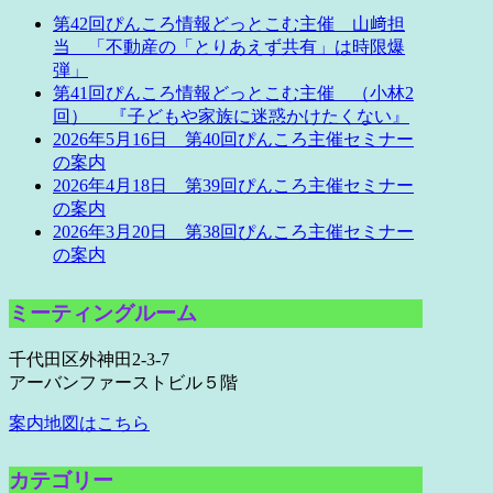
第42回ぴんころ情報どっとこむ主催 山﨑担
当 「不動産の「とりあえず共有」は時限爆
弾」
第41回ぴんころ情報どっとこむ主催 （小林2
回） 『子どもや家族に迷惑かけたくない』
2026年5月16日 第40回ぴんころ主催セミナー
の案内
2026年4月18日 第39回ぴんころ主催セミナー
の案内
2026年3月20日 第38回ぴんころ主催セミナー
の案内
ミーティングルーム
千代田区外神田2-3-7
アーバンファーストビル５階
案内地図はこちら
カテゴリー