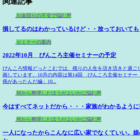
関連記事
お金回りの不安で悩む声
損してるのはわかっているけど・・放っておいても
セミナーの案内
2022年10月 ぴんころ主催セミナーの予定
ぴんころ情報どっとこむでは、残りの人生を活き活きと過ご
画しています。10月の内容は第14回 ぴんころ主催セミナ
係があったんだ編」10...
何から整理したほうがよいかに悩む声
今はすべてネットだから・・・家族がわかるように
何から整理したほうがよいかに悩む声
一人になったからこんなに広い家でなくていい。娘