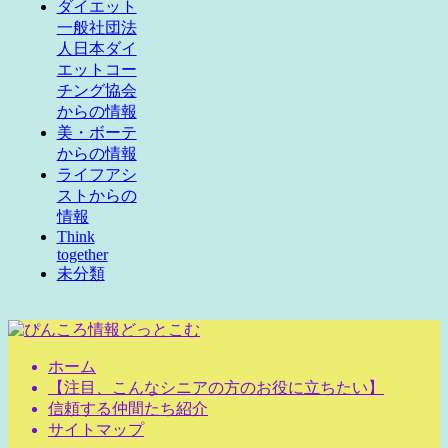
ダイエット
一般社団法
人日本ダイ
エットコー
チング協会
からの情報
美・ボーテ
からの情報
ライフアシ
ストからの
情報
Think
together
未分類
ホーム
【注目、こんなシニアの方のお役に立ちたい】
信頼する仲間たち紹介
サイトマップ