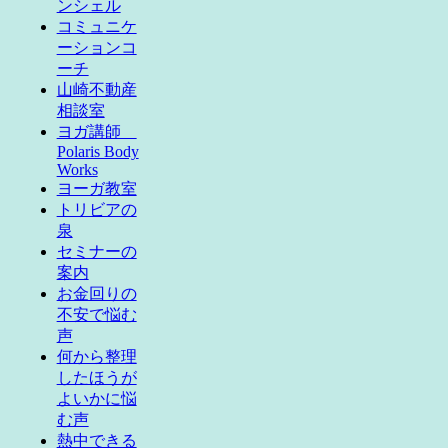
ンシェル
コミュニケ
ーションコ
ーチ
山崎不動産
相談室
ヨガ講師
Polaris Body
Works
ヨーガ教室
トリビアの
泉
セミナーの
案内
お金回りの
不安で悩む
声
何から整理
したほうが
よいかに悩
む声
熱中できる