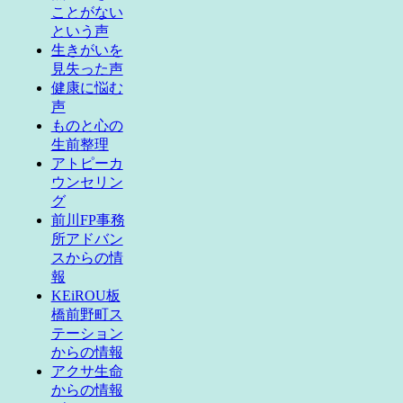
ことがない
という声
生きがいを
見失った声
健康に悩む
声
ものと心の
生前整理
アトピーカ
ウンセリン
グ
前川FP事務
所アドバン
スからの情
報
KEiROU板
橋前野町ス
テーション
からの情報
アクサ生命
からの情報