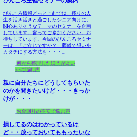
ぴんころ主催セミナーの案内
ぴんころ情報どっとこむでは、残りの人
生を活き活きと過ごしたシニア向けに、
関心ありそうなテーマのセミナーを企画
しています。奮ってご参加ください。お
待ちしています。今回のぴんころセミナ
ーは、「ご存じですか？ 葬儀で想いを
カタチにする方法を・・・...
何から整理したほうがよい
かに悩む声
親に自分たちにどうしてもらいた
のかを聞きたいけど・・・きっか
けが・・・
お金回りの不安で悩む声
損してるのはわかっているけ
ど・・放っておいてももったいな