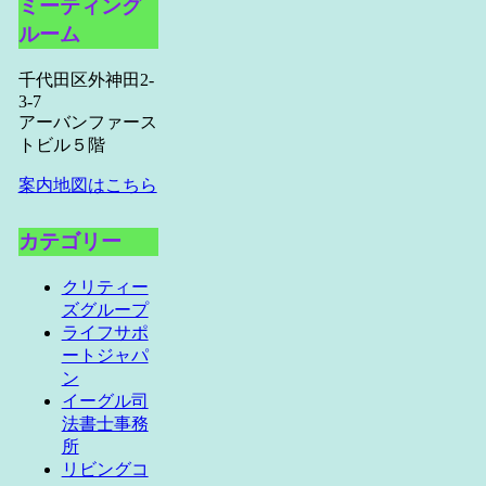
ミーティング
ルーム
千代田区外神田2-
3-7
アーバンファース
トビル５階
案内地図はこちら
カテゴリー
クリティー
ズグループ
ライフサポ
ートジャパ
ン
イーグル司
法書士事務
所
リビングコ