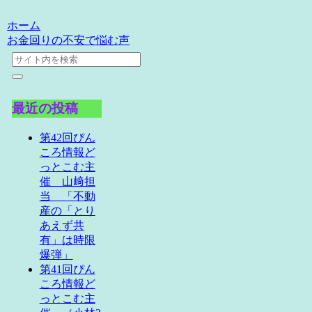
ホーム
お金回りの不安で悩む声
最近の投稿
第42回ぴん
ころ情報ど
っとこむ主
催 山﨑担
当 「不動
産の「とり
あえず共
有」は時限
爆弾」
第41回ぴん
ころ情報ど
っとこむ主