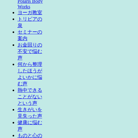
Polaris Body
Works
ヨーガ教室
トリビアの
泉
セミナーの
案内
お金回りの
不安で悩む
声
何から整理
したほうが
よいかに悩
む声
熱中できる
ことがない
という声
生きがいを
見失った声
健康に悩む
声
ものと心の