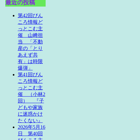
最近の投稿
第42回ぴん
ころ情報ど
っとこむ主
催 山﨑担
当 「不動
産の「とり
あえず共
有」は時限
爆弾」
第41回ぴん
ころ情報ど
っとこむ主
催 （小林2
回） 『子
どもや家族
に迷惑かけ
たくない』
2026年5月16
日 第40回