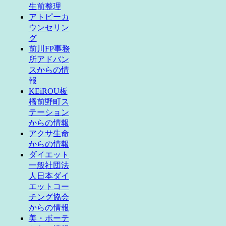
生前整理
アトピーカ
ウンセリン
グ
前川FP事務
所アドバン
スからの情
報
KEiROU板
橋前野町ス
テーション
からの情報
アクサ生命
からの情報
ダイエット
一般社団法
人日本ダイ
エットコー
チング協会
からの情報
美・ボーテ