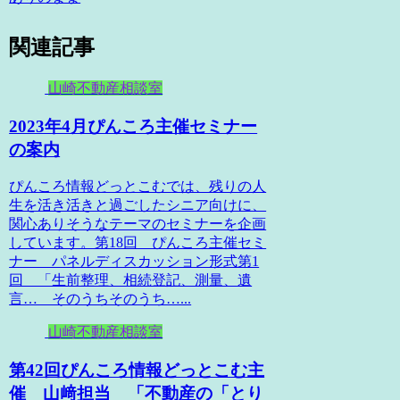
関連記事
山崎不動産相談室
2023年4月ぴんころ主催セミナー
の案内
ぴんころ情報どっとこむでは、残りの人
生を活き活きと過ごしたシニア向けに、
関心ありそうなテーマのセミナーを企画
しています。第18回 ぴんころ主催セミ
ナー パネルディスカッション形式第1
回 「生前整理、相続登記、測量、遺
言… そのうちそのうち…...
山崎不動産相談室
第42回ぴんころ情報どっとこむ主
催 山﨑担当 「不動産の「とり