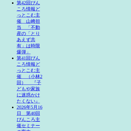
第42回ぴん
ころ情報ど
っとこむ主
催 山﨑担
当 「不動
産の「とり
あえず共
有」は時限
爆弾」
第41回ぴん
ころ情報ど
っとこむ主
催 （小林2
回） 『子
どもや家族
に迷惑かけ
たくない』
2026年5月16
日 第40回
ぴんころ主
催セミナー