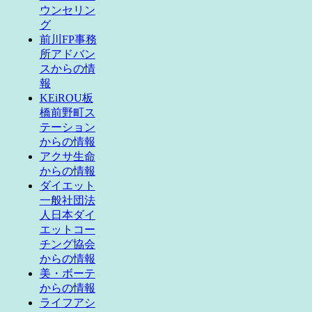
ウンセリン
グ
前川FP事務
所アドバン
スからの情
報
KEiROU板
橋前野町ス
テーション
からの情報
アクサ生命
からの情報
ダイエット
一般社団法
人日本ダイ
エットコー
チング協会
からの情報
美・ボーテ
からの情報
ライフアシ