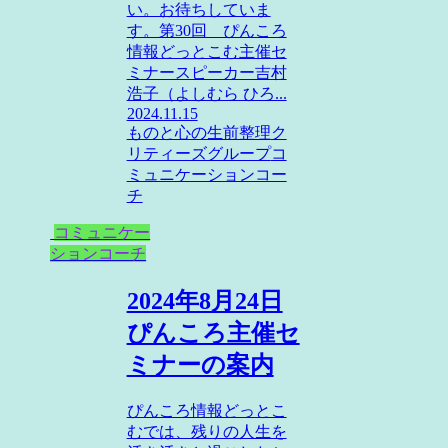
い。お待ちしていま
す。第30回 ぴんころ
情報どっとこむ主催セ
ミナースピーカー吉村
浩子（よしむら ひろ...
2024.11.15
ものと心の生前整理
ク
リティーズグループ
コ
ミュニケーションコー
チ
コミュニケー
ションコーチ
2024年8月24日
ぴんころ主催セ
ミナーの案内
ぴんころ情報どっとこ
むでは、残りの人生を