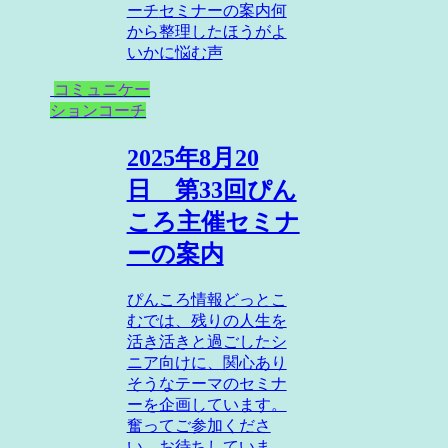
ーチ
セミナーの案内
何
から整理したほうがよ
いかに悩む声
コミュニケー
ションコーチ
2025年8月20
日 第33回ぴん
ころ主催セミナ
ーの案内
ぴんころ情報どっとこ
むでは、残りの人生を
活き活きと過ごしたシ
ニア向けに、関心あり
そうなテーマのセミナ
ーを企画しています。
奮ってご参加くださ
い。お待ちしていま