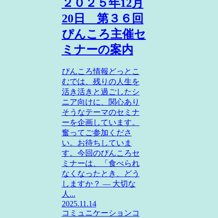
２０２５年12月
20日 第３６回
ぴんころ主催セ
ミナーの案内
ぴんころ情報どっとこ
むでは、残りの人生を
活き活きと過ごしたシ
ニア向けに、関心あり
そうなテーマのセミナ
ーを企画しています。
奮ってご参加くださ
い。お待ちしていま
す。今回のぴんころセ
ミナーは、「食べられ
なくなったとき、どう
しますか？ ― 大切な
人...
2025.11.14
コミュニケーションコ