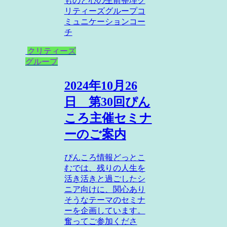
ものと心の生前整理
ク
リティーズグループ
コ
ミュニケーションコー
チ
クリティーズ
グループ
2024年10月26
日 第30回ぴん
ころ主催セミナ
ーのご案内
ぴんころ情報どっとこ
むでは、残りの人生を
活き活きと過ごしたシ
ニア向けに、関心あり
そうなテーマのセミナ
ーを企画しています。
奮ってご参加くださ