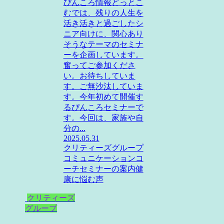
ぴんころ情報どっとこ
むでは、残りの人生を
活き活きと過ごしたシ
ニア向けに、関心あり
そうなテーマのセミナ
ーを企画しています。
奮ってご参加くださ
い。お待ちしていま
す。ご無沙汰していま
す。今年初めて開催す
るぴんころセミナーで
す。今回は、家族や自
分の...
2025.05.31
クリティーズグループ
コミュニケーションコ
ーチ
セミナーの案内
健
康に悩む声
クリティーズ
グループ