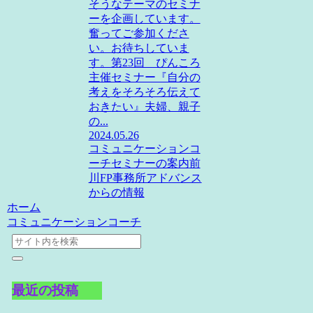
そうなテーマのセミナ
ーを企画しています。
奮ってご参加くださ
い。お待ちしていま
す。第23回 ぴんころ
主催セミナー『自分の
考えをそろそろ伝えて
おきたい』夫婦、親子
の...
2024.05.26
コミュニケーションコ
ーチ
セミナーの案内
前
川FP事務所アドバンス
からの情報
ホーム
コミュニケーションコーチ
最近の投稿