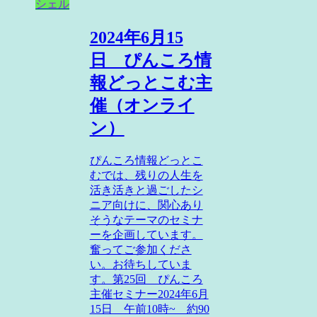
シェル
2024年6月15
日 ぴんころ情
報どっとこむ主
催（オンライ
ン）
ぴんころ情報どっとこ
むでは、残りの人生を
活き活きと過ごしたシ
ニア向けに、関心あり
そうなテーマのセミナ
ーを企画しています。
奮ってご参加くださ
い。お待ちしていま
す。第25回 ぴんころ
主催セミナー2024年6月
15日 午前10時~ 約90