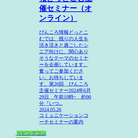
催セミナー（オ
ンライン）
ぴんころ情報どっとこ
むでは、残りの人生を
活き活きと過ごしたシ
ニア向けに、関心あり
そうなテーマのセミナ
ーを企画しています。
奮ってご参加くださ
い。お待ちしていま
す。第26回 ぴんころ
主催セミナー2024年6月
29日 午前10時~ 約90
分『いつ...
2024.05.26
コミュニケーションコ
ーチ
セミナーの案内
リビングコン