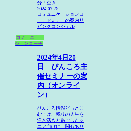
分『空き...
2024.05.26
コミュニケーションコ
ーチ
セミナーの案内
リ
ビングコンシェル
コミュニケー
ションコーチ
2024年4月20
日 ぴんころ主
催セミナーの案
内（オンライ
ン）
ぴんころ情報どっとこ
むでは、残りの人生を
活き活きと過ごしたシ
ニア向けに、関心あり