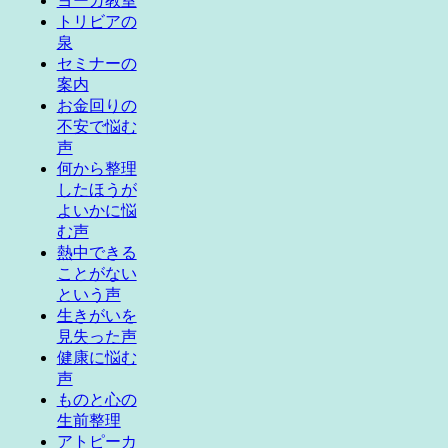
ヨーガ教室
トリビアの
泉
セミナーの
案内
お金回りの
不安で悩む
声
何から整理
したほうが
よいかに悩
む声
熱中できる
ことがない
という声
生きがいを
見失った声
健康に悩む
声
ものと心の
生前整理
アトピーカ