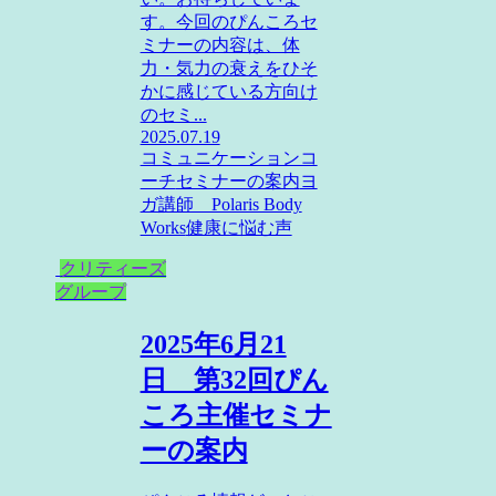
す。今回のぴんころセ
ミナーの内容は、体
力・気力の衰えをひそ
かに感じている方向け
のセミ...
2025.07.19
コミュニケーションコ
ーチ
セミナーの案内
ヨ
ガ講師 Polaris Body
Works
健康に悩む声
クリティーズ
グループ
2025年6月21
日 第32回ぴん
ころ主催セミナ
ーの案内