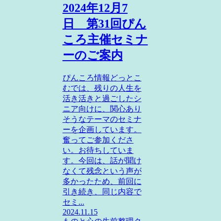
2024年12月7
日 第31回ぴん
ころ主催セミナ
ーのご案内
ぴんころ情報どっとこ
むでは、残りの人生を
活き活きと過ごしたシ
ニア向けに、関心あり
そうなテーマのセミナ
ーを企画しています。
奮ってご参加くださ
い。お待ちしていま
す。今回は、話が聞け
なくて残念という声が
多かったため、前回に
引き続き、同じ内容で
セミ...
2024.11.15