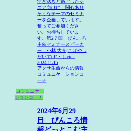
活き活きと過ごしたシ
ニア向けに、関心あり
そうなテーマのセミナ
ーを企画しています。
奮ってご参加くださ
い。お待ちしていま
す。第2７回 ぴんころ
主催セミナースピーカ
ー 小林 大介(こばやし
だいすけ)・しゅ...
2024.11.15
アクサ生命からの情報
コミュニケーションコ
ーチ
コミュニケー
ションコーチ
2024年6月29
日 ぴんころ情
報どっとこむ主