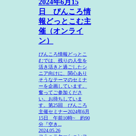
2024年6月15
日 ぴんころ情
報どっとこむ主
催（オンライ
ン）
ぴんころ情報どっとこ
むでは、残りの人生を
活き活きと過ごしたシ
ニア向けに、関心あり
そうなテーマのセミナ
ーを企画しています。
奮ってご参加くださ
い。お待ちしていま
す。第25回 ぴんころ
主催セミナー2024年6月
15日 午前10時~ 約90
分『空き...
2024.05.26