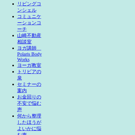
リビングコ
ンシェル
コミュニケ
ーションコ
ーチ
山崎不動産
相談室
ヨガ講師
Polaris Body
Works
ヨーガ教室
トリビアの
泉
セミナーの
案内
お金回りの
不安で悩む
声
何から整理
したほうが
よいかに悩
む声