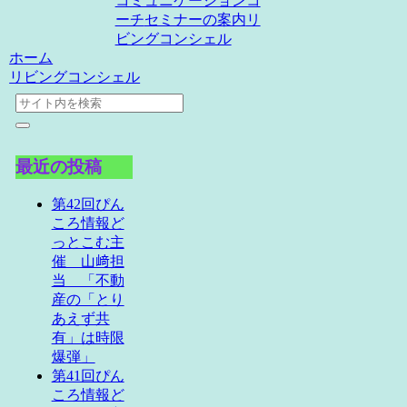
コミュニケーションコ
ーチ
セミナーの案内
リ
ビングコンシェル
ホーム
リビングコンシェル
最近の投稿
第42回ぴん
ころ情報ど
っとこむ主
催 山﨑担
当 「不動
産の「とり
あえず共
有」は時限
爆弾」
第41回ぴん
ころ情報ど