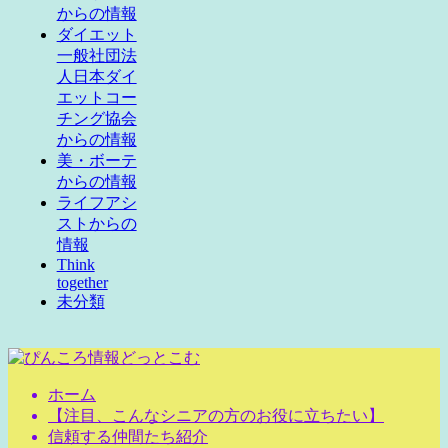
からの情報
ダイエット
一般社団法
人日本ダイ
エットコー
チング協会
からの情報
美・ボーテ
からの情報
ライフアシ
ストからの
情報
Think
together
未分類
ホーム
【注目、こんなシニアの方のお役に立ちたい】
信頼する仲間たち紹介