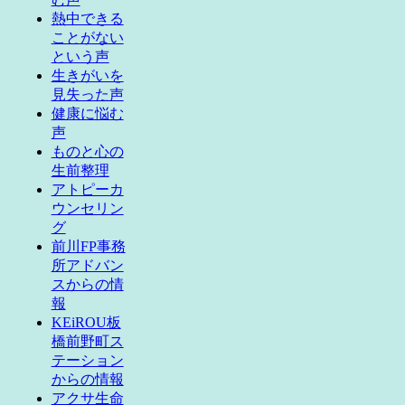
熱中できる
ことがない
という声
生きがいを
見失った声
健康に悩む
声
ものと心の
生前整理
アトピーカ
ウンセリン
グ
前川FP事務
所アドバン
スからの情
報
KEiROU板
橋前野町ス
テーション
からの情報
アクサ生命