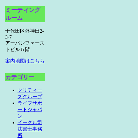
ミーティング
ルーム
千代田区外神田2-
3-7
アーバンファース
トビル５階
案内地図はこちら
カテゴリー
クリティー
ズグループ
ライフサポ
ートジャパ
ン
イーグル司
法書士事務
所