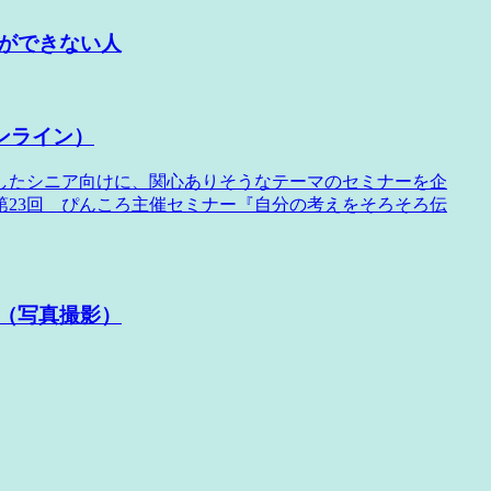
ができない人
オンライン）
したシニア向けに、関心ありそうなテーマのセミナーを企
23回 ぴんころ主催セミナー『自分の考えをそろそろ伝
（写真撮影）