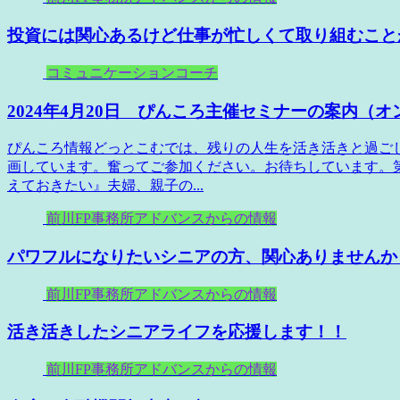
投資には関心あるけど仕事が忙しくて取り組むこと
コミュニケーションコーチ
2024年4月20日 ぴんころ主催セミナーの案内（
ぴんころ情報どっとこむでは、残りの人生を活き活きと過ご
画しています。奮ってご参加ください。お待ちしています。第
えておきたい』夫婦、親子の...
前川FP事務所アドバンスからの情報
パワフルになりたいシニアの方、関心ありませんか
前川FP事務所アドバンスからの情報
活き活きしたシニアライフを応援します！！
前川FP事務所アドバンスからの情報