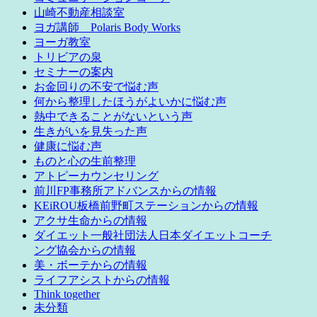
山崎不動産相談室
ヨガ講師 Polaris Body Works
ヨーガ教室
トリビアの泉
セミナーの案内
お金回りの不安で悩む声
何から整理したほうがよいかに悩む声
熱中できることがないという声
生きがいを見失った声
健康に悩む声
ものと心の生前整理
アトピーカウンセリング
前川FP事務所アドバンスからの情報
KEiROU板橋前野町ステーションからの情報
アクサ生命からの情報
ダイエット一般社団法人日本ダイエットコーチ
ング協会からの情報
美・ボーテからの情報
ライフアシストからの情報
Think together
未分類