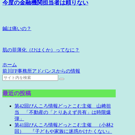
今度の金融機関担当者は頼りない
鍼は痛いの？
肌の菲薄化（ひはくか）ってなに？
ホーム
前川FP事務所アドバンスからの情報
最近の投稿
第42回ぴんころ情報どっとこむ主催 山﨑担
当 「不動産の「とりあえず共有」は時限爆
弾」
第41回ぴんころ情報どっとこむ主催 （小林2
回） 『子どもや家族に迷惑かけたくない』