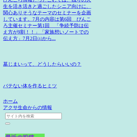
生を活き活きと過ごしたシニア向けに、
関心ありそうなテーマのセミナーを企画
しています。7月の内容は第6回 ぴんこ
ろ主催セミナー第1回 「争続予防は伝
え方が9割！！」「家族想いノートでの
伝え方」7月2日㈯から...
墓じまいって、どうしたらいいの？
バテない体を作るヒミツ
ホーム
アクサ生命からの情報