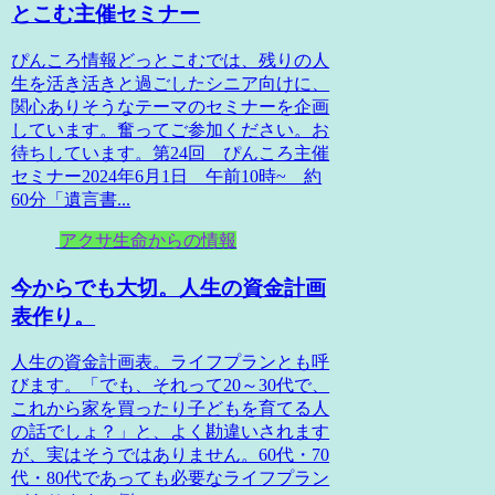
とこむ主催セミナー
ぴんころ情報どっとこむでは、残りの人
生を活き活きと過ごしたシニア向けに、
関心ありそうなテーマのセミナーを企画
しています。奮ってご参加ください。お
待ちしています。第24回 ぴんころ主催
セミナー2024年6月1日 午前10時~ 約
60分「遺言書...
アクサ生命からの情報
今からでも大切。人生の資金計画
表作り。
人生の資金計画表。ライフプランとも呼
びます。「でも、それって20～30代で、
これから家を買ったり子どもを育てる人
の話でしょ？」と、よく勘違いされます
が、実はそうではありません。60代・70
代・80代であっても必要なライフプラン