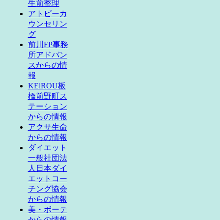
生前整理
アトピーカ
ウンセリン
グ
前川FP事務
所アドバン
スからの情
報
KEiROU板
橋前野町ス
テーション
からの情報
アクサ生命
からの情報
ダイエット
一般社団法
人日本ダイ
エットコー
チング協会
からの情報
美・ボーテ
からの情報