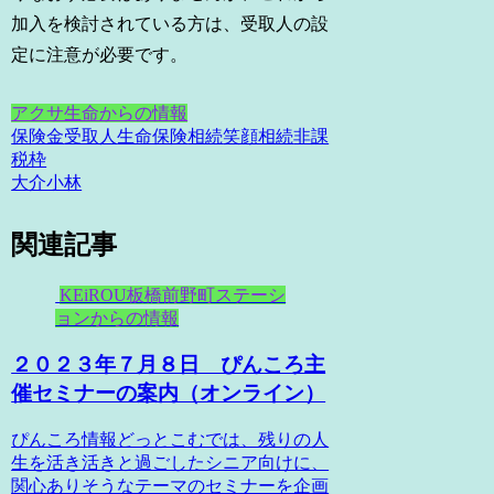
加入を検討されている方は、受取人の設
定に注意が必要です。
アクサ生命からの情報
保険金
受取人
生命保険
相続
笑顔相続
非課
税枠
大介小林
関連記事
KEiROU板橋前野町ステーシ
ョンからの情報
２０２３年７月８日 ぴんころ主
催セミナーの案内（オンライン）
ぴんころ情報どっとこむでは、残りの人
生を活き活きと過ごしたシニア向けに、
関心ありそうなテーマのセミナーを企画