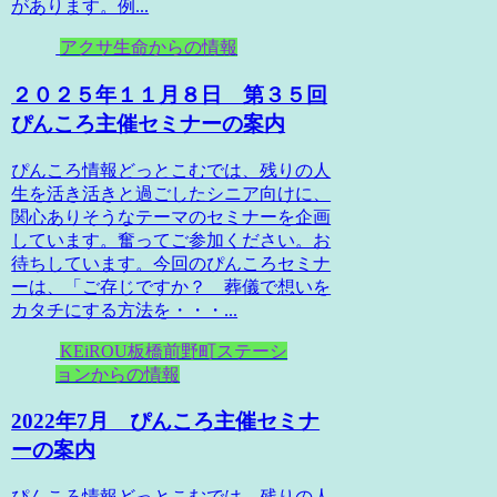
があります。例...
アクサ生命からの情報
２０２５年１１月８日 第３５回
ぴんころ主催セミナーの案内
ぴんころ情報どっとこむでは、残りの人
生を活き活きと過ごしたシニア向けに、
関心ありそうなテーマのセミナーを企画
しています。奮ってご参加ください。お
待ちしています。今回のぴんころセミナ
ーは、「ご存じですか？ 葬儀で想いを
カタチにする方法を・・・...
KEiROU板橋前野町ステーシ
ョンからの情報
2022年7月 ぴんころ主催セミナ
ーの案内
ぴんころ情報どっとこむでは、残りの人