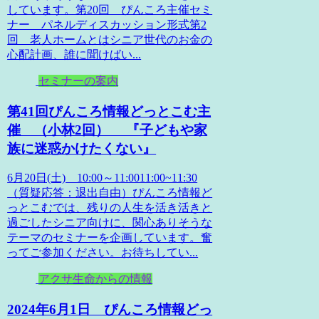
しています。第20回 ぴんころ主催セミ
ナー パネルディスカッション形式第2
回 老人ホームとはシニア世代のお金の
心配計画、誰に聞けばい...
セミナーの案内
第41回ぴんころ情報どっとこむ主
催 （小林2回） 『子どもや家
族に迷惑かけたくない』
6月20日(土) 10:00～11:0011:00~11:30
（質疑応答：退出自由）ぴんころ情報ど
っとこむでは、残りの人生を活き活きと
過ごしたシニア向けに、関心ありそうな
テーマのセミナーを企画しています。奮
ってご参加ください。お待ちしてい...
アクサ生命からの情報
2024年6月1日 ぴんころ情報どっ