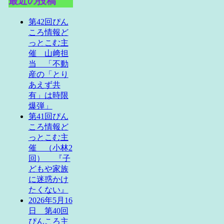
最近の投稿
第42回ぴん
ころ情報ど
っとこむ主
催 山﨑担
当 「不動
産の「とり
あえず共
有」は時限
爆弾」
第41回ぴん
ころ情報ど
っとこむ主
催 （小林2
回） 『子
どもや家族
に迷惑かけ
たくない』
2026年5月16
日 第40回
ぴんころ主