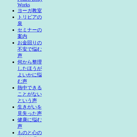
Works
ヨーガ教室
トリビアの
泉
セミナーの
案内
お金回りの
不安で悩む
声
何から整理
したほうが
よいかに悩
む声
熱中できる
ことがない
という声
生きがいを
見失った声
健康に悩む
声
ものと心の