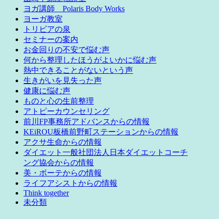
ヨガ講師 Polaris Body Works
ヨーガ教室
トリビアの泉
セミナーの案内
お金回りの不安で悩む声
何から整理したほうがよいかに悩む声
熱中できることがないという声
生きがいを見失った声
健康に悩む声
ものと心の生前整理
アトピーカウンセリング
前川FP事務所アドバンスからの情報
KEiROU板橋前野町ステーションからの情報
アクサ生命からの情報
ダイエット一般社団法人日本ダイエットコーチ
ング協会からの情報
美・ボーテからの情報
ライフアシストからの情報
Think together
未分類