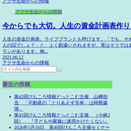
アクサ生命からの情報
アクサ生命からの情報
今からでも大切。人生の資金計画表作り
人生の資金計画表。ライフプランとも呼びます。「でも、それ
人の話でしょ？」と、よく勘違いされますが、実はそうではあり
ランがあります。例...
2021.06.12
アクサ生命からの情報
最近の投稿
第42回ぴんころ情報どっとこむ主催 山﨑担
当 「不動産の「とりあえず共有」は時限爆
弾」
第41回ぴんころ情報どっとこむ主催 （小林2
回） 『子どもや家族に迷惑かけたくない』
2026年5月16日 第40回ぴんころ主催セミナー