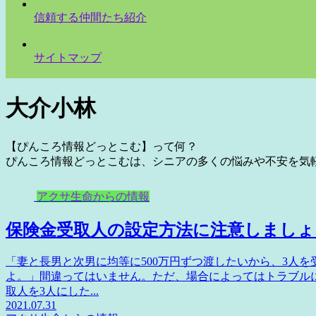
信頼する仲間たち紹介
サイトマップ
大介小林
【ぴんころ情報どっとこむ】って何？
ぴんころ情報どっとこむは、シニアの多くの悩みや不安を気
アクサ生命からの情報
保険金受取人の設定方法に注意しましょ
「妻と長男と次男に均等に500万円ずつ渡したいから、3人を受
よ。」間違ってはいません。ただ、場合によってはトラブル
取人を3人にした...
2021.07.31