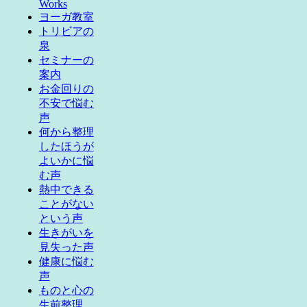
Works
ヨーガ教室
トリビアの
泉
セミナーの
案内
お金回りの
不安で悩む
声
何から整理
したほうが
よいかに悩
む声
熱中できる
ことがない
という声
生きがいを
見失った声
健康に悩む
声
ものと心の
生前整理