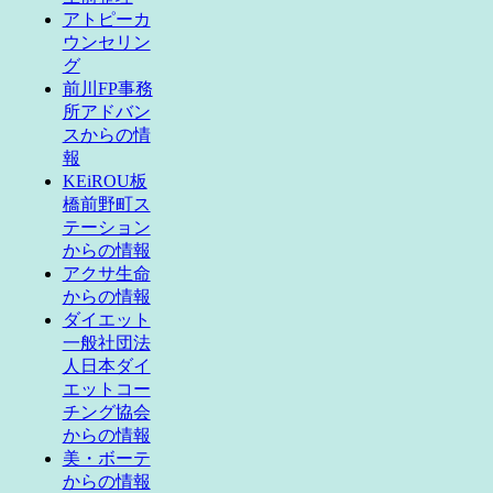
アトピーカ
ウンセリン
グ
前川FP事務
所アドバン
スからの情
報
KEiROU板
橋前野町ス
テーション
からの情報
アクサ生命
からの情報
ダイエット
一般社団法
人日本ダイ
エットコー
チング協会
からの情報
美・ボーテ
からの情報