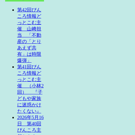
第42回ぴん
ころ情報ど
っとこむ主
催 山﨑担
当 「不動
産の「とり
あえず共
有」は時限
爆弾」
第41回ぴん
ころ情報ど
っとこむ主
催 （小林2
回） 『子
どもや家族
に迷惑かけ
たくない』
2026年5月16
日 第40回
ぴんころ主