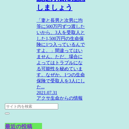
しましょう
「妻と長男と次男に均
等に500万円ずつ渡した
いから、3人を受取人と
した1,500万円の生命保
険に1つ入っているんで
すよ。」間違ってはい
ません。ただ、場合に
よってはトラブルにな
る可能性を秘めていま
す。なぜか。1つの生命
保険で受取人を3人にし
た...
2021.07.31
アクサ生命からの情報
最近の投稿